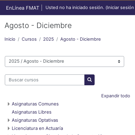
Saltar al contenido principal
EnLínea FMAT
Usted no ha iniciado sesión. (
Iniciar sesión
Agosto - Diciembre
Inicio
Cursos
2025
Agosto - Diciembre
Categorías
Buscar cursos
Buscar cursos
Expandir todo
Asignaturas Comunes
Asignaturas Libres
Asignaturas Optativas
Licenciatura en Actuaría